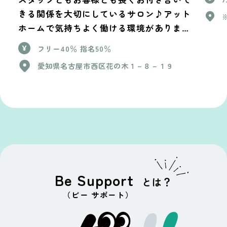
サロン
きる関係を大切にしているサロン♪アット
ホームで気持ちよく働ける環境があります
メディア撮影に
アカデミー完備
♪
積極的なサロン
フリー40％ 指名50％
愛知県名古屋市西区花の木１－８－１９
メンズ客多め
レディース客多
め
休憩スペース完
着付け・メイク
備
あり
ヘアメイクあり
副業OK
Be Support
とは？
個人サロン
大手サロン(10店
（ビー サポート）
舗以上) / 多店舗
展開