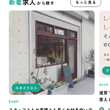
デビューまで3ヶ
デビューまで半
新着
求人
もっと見る
から探す
月以内
年以内
デビューまで1年
デビューまで2年
以内
以内
少人数制
コンテスト積極
参加サロン
ショー積極参加
カラー特化
サロン
ア
パーマ特化
カット特化
ecco
スタイリスト
滋賀
髪質改善人気サ
サロンスタイル
思え
kuuki
ロン
撮影に積極的な
スタッフともお客様とも長くお付き合いで