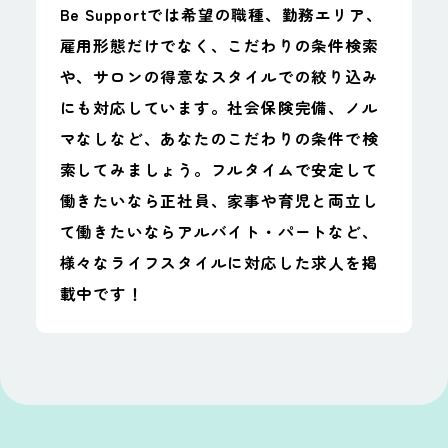
歩合・報奨金制
昇給（昇格）あ
Be Supportでは希望の職種、勤務エリア、
度、インセンテ
り
雇用形態だけでなく、こだわりの条件検索
ィブあり
や、サロンの得意なスタイルでの絞り込み
にも対応しています。社会保険完備、ノル
賞与(ボーナス)
交通費全額支給
マなしなど、あなたのこだわりの条件で検
有
あり
索してみましょう。フルタイムで安定して
働きたいなら正社員、家事や育児と両立し
SNS活用サロ
て働きたいならアルバイト・パートなど、
ン・SNS運用サ
様々なライフスタイルに対応した求人を掲
ポートあり
載中です！
福利厚生
社会保険完備
健康保険