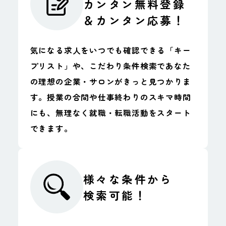
カンタン無料登録
＆カンタン応募！
独立支援制度あ
資格取得支援制
り
度あり
気になる求人をいつでも確認できる「キー
残業時間月20時
残業なし
プリスト」や、こだわり条件検索であなた
間以内
の理想の企業・サロンがきっと見つかりま
す。授業の合間や仕事終わりのスキマ時間
講習会費の会社
講習会費の会社
にも、無理なく就職・転職活動をスタート
負担あり(全額)
負担あり(一部)
できます。
寮完備、社宅制
住宅手当あり
度あり
様々な条件から
交通費・住宅手
社員割引あり
検索可能！
当W支給あり