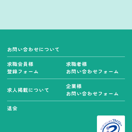
厚生年金
雇用保険
労災保険
整容(美容)国保
お問い合わせについて
求職会員様
求職者様
休日/休暇
登録フォーム
お問い合わせフォーム
シフト制
定休日あり
企業様
求人掲載について
お問い合わせフォーム
土・日・祝日休
完全週休2日制
み取得可能
退会
有給休暇を取り
年間休日100日以
やすい環境
上