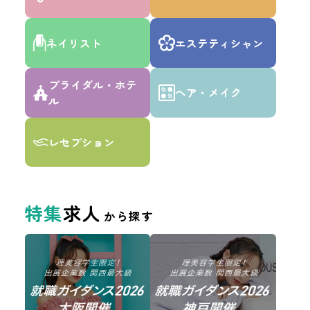
市区町村選択
ネイリスト
エステティシャン
ブライダル・ホテ
ヘア・メイク
ル
雇用形態
レセプション
正社員
契約社員
学生アルバイト
アルバイト
特集
求人
から探す
パート
業務委託