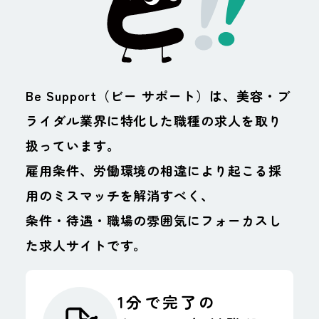
定着率◎ (スタッ
完全個室
フの半数が勤続
年数3年以上)
Be Support（ビー サポート）は、美容・ブ
ライダル業界に特化した職種の求人を取り
扱っています。
待遇
雇用条件、労働環境の相違により起こる採
インターンあり
短時間正社員制
用のミスマッチを解消すべく、
度あり
条件・待遇・職場の雰囲気にフォーカスし
た求人サイトです。
正社員登用あり
試用期間あり
制服・ユニフォ
海外研修あり
1分で完了の
ームあり