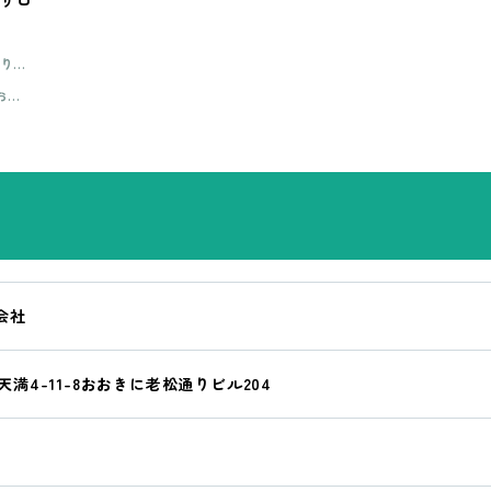
売り上
間3
おお
央区琴
大阪
同会社
満4-11-8おおきに老松通りビル204