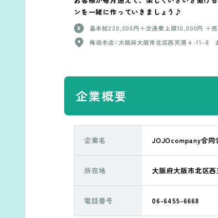
ンを一緒に作っていきましょう♪
基本給220,000円＋交通費上限10,000円 ＋
げ(税抜き)50%還元（経験3年以上） ※研修期
梅田本店/大阪府大阪市北区西天満４-11-8 
～6ヶ月 基本給200,000円
きに老松通ビル204 神戸店/兵庫県神戸市中
ノ緒町５-4-23サンデンビル6階 千里中央店/
府箕面市船場西2-7-11
企業概要
企業名
JOJOcompany合
所在地
大阪府大阪市北区西天
電話番号
06-6455-6668