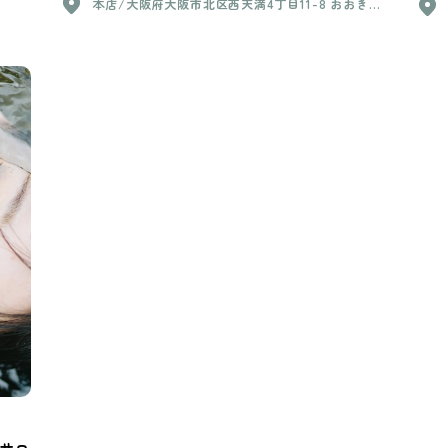
本店/大阪府大阪市北区西天満4丁目11-8 おおきに
＋歩合) ＋売り上げ(税抜き)50%還元（経験3年以
老松通りビル204 神戸店/ 兵庫県神戸市中央区琴
上） ＊歩合 55万 2万5千円 60万 3万円 65万 3万5
ノ緒町5丁目4-23 サンデンビル6階 loveed by JO
千円 70万 4万 75万 4万5千円 80万 5万 【業務委
JO/大阪府箕面市如意谷2-10-29 1F
託】loveed by JOJO •売り上げ(税抜き)50%還元
•道具貸し出し
サロ