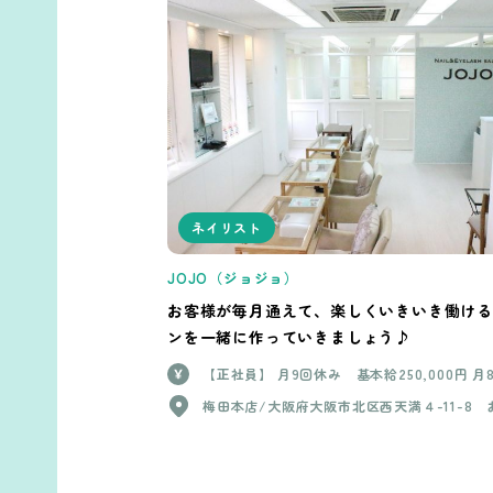
ネイリスト
JOJO（ジョジョ）
お客様が毎月通えて、楽しくいきいき働ける
ンを一緒に作っていきましょう♪
【正社員】 月9回休み 基本給250,000円 月
み 基本給260,000円 (入社から3ヶ月後 基
梅田本店/大阪府大阪市北区西天満４-11-8 
＋歩合) ＋売り上げ(税抜き)50%還元（経験3
きに老松通ビル204 神戸店/兵庫県神戸市中
上） ＊歩合 55万 2万5千円 60万 3万円 65万 3万5
ノ緒町５-4-23サンデンビル6階 千里中央店/
千円 70万 4万 75万 4万5千円 80万 5万 【業務委
府箕面市船場西2-7-11 loveed by JOJO/大阪府箕
託】 •売り上げ(税抜き)50%還元 •道具貸し出
面市如意谷2-10-29 1F