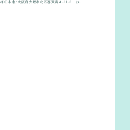
梅田本店/大阪府大阪市北区西天満４-11-8 おお
か月あり/時給1,200円 アルバイト雇用
きに老松通ビル204 神戸店/兵庫県神戸市中央区琴
ノ緒町５-4-23サンデンビル6階 千里中央店/大阪
府箕面市船場西2-7-11