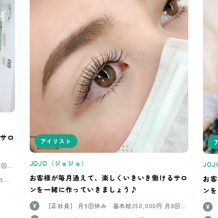
サロ
アイリスト
JOJO（ジョジョ）
JO
8回休
本給
お客様が毎月通えて、楽しくいきいき働けるサロ
お客
おお
年以
央区琴
ンを一緒に作っていきましょう♪
ンを
大阪
【正社員】 月9回休み 基本給250,000円 月8回休
し
み 基本給260,000円 (入社から3ヶ月後 基本給