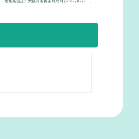
・阪急高槻店/ 大阪府高槻市城北町2-14-28-2F ・
交通費上限15,000円 ・月6日休み 年間休日78日
総持寺店/ 大阪府茨木市中総持寺町3-25 ・樟葉店/
基本給：230,000円 ＋交通費上限15,000円 ※試用
大阪府枚方市楠葉1-22-18 ・真上店/ 大阪府高槻市
期間6ヵ月間：給与の変動なし ※試用期間終了後に
西真上1丁目36-3 ・Cheek/ 大阪府高槻市高槻町19
社会保険に加入 【学生アルバイト】 土日のみ 時
-21 ・千里丘店/ 大阪府摂津市千里丘東1丁目11-12
給：最低賃金
・東向日店/ 京都府向日市寺戸町東田中瀬17-2 ・
阪急茨木本通り商店街店/ 大阪府茨木市別院町3-2
5 ・JR高槻駅前店/ 大阪府高槻市芥川一丁目9-14
・Bart/ 大阪府高槻市高槻町15-11-2F ・JR高槻本
店/ 大阪府高槻市芥川町2丁目13-33-2F ・Natura
l.P BARBER/大阪府高槻市城北町2-3-8 キング
城北ビル1F ※勤務地の決定 会社から（希望あり）
※異動・転勤・ヘルプ等 あり ヘルプの際の交通費
支給