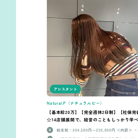
アシスタント
Natural.P（ナチュラルピー）
【基本給20万】【完全週休2日制】【社保完
☆14店舗展開で、経営のこともしっかり学
サロンです！
総支給：204,500円～230,000円 ＜内訳＞ 
週休二日制 年間休日105日 基本給：204,500