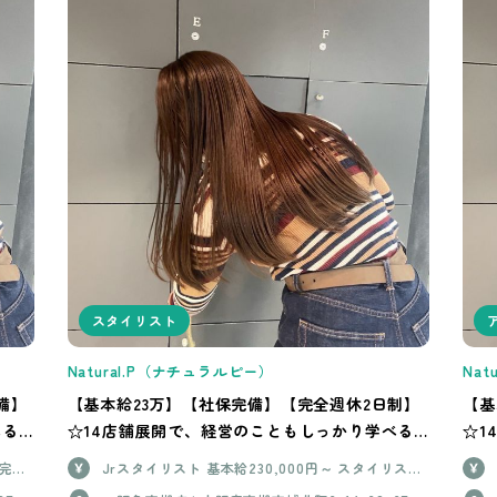
スタイリスト
Natural.P（ナチュラルピー）
Na
備】
【基本給23万】【社保完備】【完全週休2日制】
【基
べる
☆14店舗展開で、経営のこともしっかり学べる
☆1
サロンです！
サロ
・完全
Jrスタイリスト 基本給230,000円～ スタイリスト
円 ＋
基本給270,000円～＋歩合＋店販手当（25％） 試