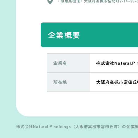
・阪急高槻店/ 大阪府高槻市城北町2-14-28-2
交通費上限15,000円 ・月6日休み 年間休日78日
総持寺店/ 大阪府茨木市中総持寺町3-25 ・樟
基本給：230,000円 ＋交通費上限15,000円 
大阪府枚方市楠葉1-22-18 ・真上店/ 大阪府
期間6ヵ月間：給与の変動なし ※試用期間終
西真上1丁目36-3 ・Cheek/ 大阪府高槻市高
社会保険に加入 【アルバイト・パート】 最低賃金
-21 ・千里丘店/ 大阪府摂津市千里丘東1丁目11
以上※要相談
・東向日店/ 京都府向日市寺戸町東田中瀬17-2
企業概要
阪急茨木本通り商店街店/ 大阪府茨木市別院町
5 ・JR高槻駅前店/ 大阪府高槻市芥川一丁目9-
・Bart/ 大阪府高槻市高槻町15-11-2F ・J
店/ 大阪府高槻市芥川町2丁目13-33-2F ・Nat
l.P BARBER/大阪府高槻市城北町2-3-8 キ
城北ビル1F ※勤務地の決定 会社から（希望あり）
企業名
株式会社Natural.P h
※異動・転勤・ヘルプ等 あり ヘルプの際の
支給
所在地
大阪府高槻市富田丘町
株式会社Natural.P holdings（大阪府高槻市富田丘町）の企