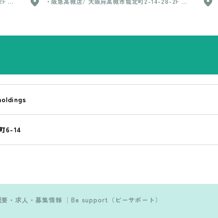
F ・
・阪急高槻店/ 大阪府高槻市城北町2-14-28-2F ・
用期間1ヵ月間あり ※試用期間終了後に社会保険に
葉店/
総持寺店/ 大阪府茨木市中総持寺町3-25 ・樟葉店/
※試用
加入 【アルバイト・パート】 最低賃金以上※要相
高槻市
大阪府枚方市楠葉1-22-18 ・真上店/ 大阪府高槻市
了後に
談
槻町19
西真上1丁目36-3 ・Cheek/ 大阪府高槻市高槻町19
-12
-21 ・千里丘店/ 大阪府摂津市千里丘東1丁目11-12
 ・
・東向日店/ 京都府向日市寺戸町東田中瀬17-2 ・
3-2
阪急茨木本通り商店街店/ 大阪府茨木市別院町3-2
14
5 ・JR高槻駅前店/ 大阪府高槻市芥川一丁目9-14
R高槻本
・Bart/ 大阪府高槻市高槻町15-11-2F ・JR高槻本
ura
店/ 大阪府高槻市芥川町2丁目13-33-2F ・Natura
ング
l.P BARBER/大阪府高槻市城北町2-3-8 キング
城北ビル1F ※勤務地の決定 会社から（希望あり）
oldings
交通費
※異動・転勤・ヘルプ等 あり ヘルプの際の交通費
支給
6-14
業概要・求人・募集情報 │Be support（ビーサポート）