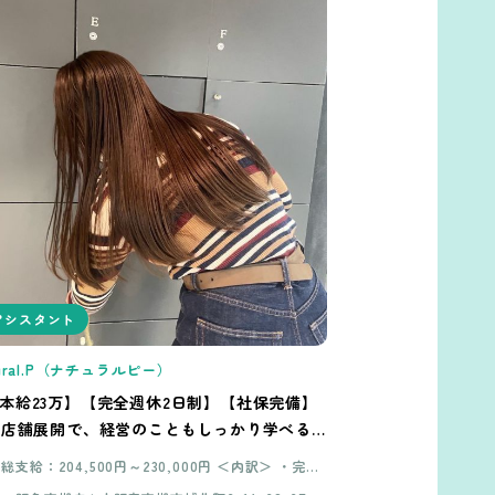
アシスタント
tural.P（ナチュラルピー）
本給23万】【完全週休2日制】【社保完備】
4店舗展開で、経営のこともしっかり学べる
ンです！
総支給：204,500円～230,000円 ＜内訳＞ ・完全
週休二日制 年間休日105日 基本給：204,500円 ＋