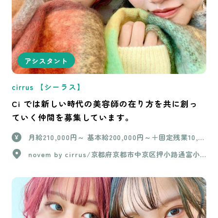
アシスタント
cirrus 【シーラス】
Ci では新しい時代の美容師の在り方を共に創っ
ていく仲間を募集しています。
月給210,000円～ 基本給200,000円～＋固定残業10,0
00円(6時間分) ＋交通費上限15,000円 ※試用期間（3
novem by cirrus/京都府京都市中京区押小路通富小
か月間）は基本給200,000円のみ
路東入ル橘町630 cirrus/京都府京都市中京区西ノ京
職司町35-1 パレスコート二条 2階