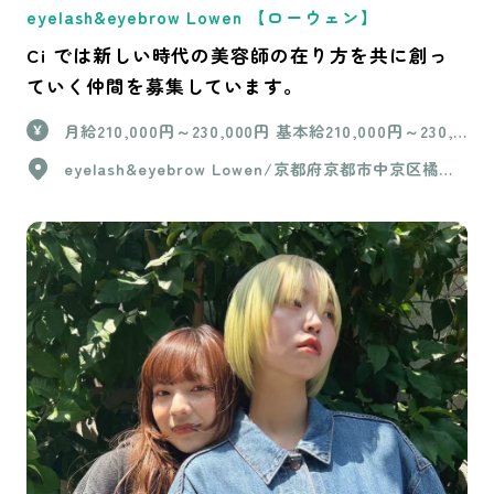
eyelash&eyebrow Lowen 【ローウェン】
Ci では新しい時代の美容師の在り方を共に創っ
ていく仲間を募集しています。
月給210,000円～230,000円 基本給210,000円～230,0
00円＋歩合 ＋交通費上限15,000円 ※試用期間（3か
eyelash&eyebrow Lowen/京都府京都市中京区橘町6
月間）は基本給200,000円のみ
12番地Vine Oak Aiina 5階北