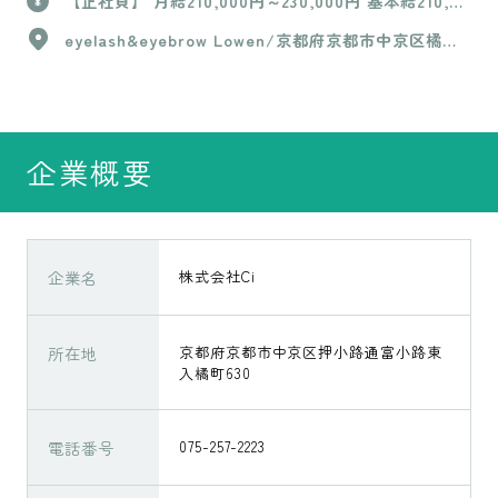
【正社員】 月給210,000円～230,000円 基本給210,00
0円～230,000円＋歩合 ＋交通費上限15,000円 ※試用
eyelash&eyebrow Lowen/京都府京都市中京区橘町6
期間（3か月間）は基本給200,000円のみ 【パート】
12番地Vine Oak Aiina 5階北
時給1,300円〜 +技術売上歩合＋店販売上10% 【業務
委託】 報酬/適格事業者・・・完全歩合45% 非適
格事業者・・・完全歩合40%
企業概要
企業名
株式会社Ci
所在地
京都府京都市中京区押小路通富小路東
入橘町630
電話番号
075-257-2223