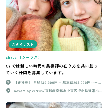
スタイリスト
cirrus 【シーラス】
Ci では新しい時代の美容師の在り方を共に創っ
ていく仲間を募集しています。
【正社員】 月給230,000円～ 基本給205,000円～＋固
定残業25,000円(16時間分) ＋売上歩合《売上により歩
novem by cirrus/京都府京都市中京区押小路通富小
合率が変動》 ＋店販売上10% ＋交通費上限10,000円
路東入ル橘町630 cirrus/京都府京都市中京区西ノ京
※技術売上80万以上で完全歩合30%〜40% 【パー
職司町35-1 パレスコート二条 2階
ト】 時給1,300円〜 +技術売上歩合＋店販売上10%
【業務委託】 報酬/適格事業者・・・完全歩合45%