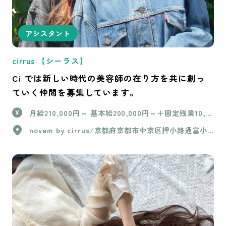
アシスタント
cirrus 【シーラス】
Ci では新しい時代の美容師の在り方を共に創っ
ていく仲間を募集しています。
月給210,000円～ 基本給200,000円～＋固定残業10,0
00円(6時間分) ＋交通費上限15,000円 ※試用期間（3
novem by cirrus/京都府京都市中京区押小路通富小
か月間）は基本給200,000円のみ 【学生アルバイト】
路東入ル橘町630 cirrus/京都府京都市中京区西ノ京
最低賃金以上※要相談 週2日〜/4時間〜
職司町35-1 パレスコート二条 2階