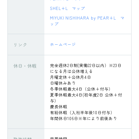
SHEL+L マップ
MIYUKI NISHIHARA by PEAR+L マ
ップ
リンク
ホームページ
休日・休暇
完全週休2日制(実働22日以内）※23日
になる月は公休増える
月曜定休＋公休月4日
日曜休みあり
冬季休暇最大4日（公休+付与）
夏季休暇最大4日(初年度2日 公休+付
与）
慶長休暇
有給休暇（入社半年後10日付与）
年間休日106日※年により前後あり
営業時間