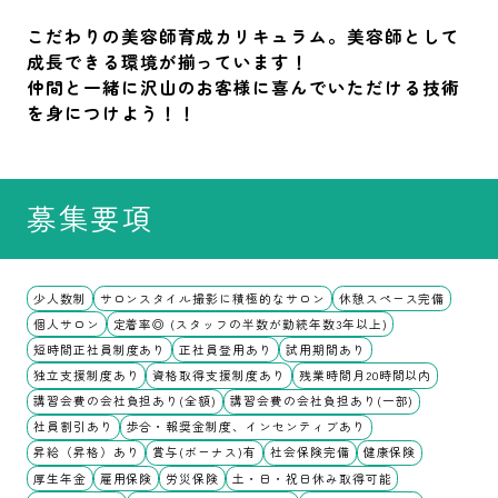
こだわりの美容師育成カリキュラム。美容師として
成長できる環境が揃っています！
仲間と一緒に沢山のお客様に喜んでいただける技術
を身につけよう！！
募集要項
少人数制
サロンスタイル撮影に積極的なサロン
休憩スペース完備
個人サロン
定着率◎ (スタッフの半数が勤続年数3年以上)
短時間正社員制度あり
正社員登用あり
試用期間あり
独立支援制度あり
資格取得支援制度あり
残業時間月20時間以内
講習会費の会社負担あり(全額)
講習会費の会社負担あり(一部)
社員割引あり
歩合・報奨金制度、インセンティブあり
昇給（昇格）あり
賞与(ボーナス)有
社会保険完備
健康保険
厚生年金
雇用保険
労災保険
土・日・祝日休み取得可能