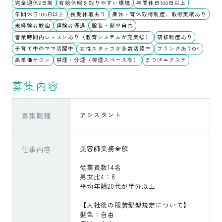
完全週休2日制
有給休暇を取りやすい環境
年間休日100日以上
年間休日105日以上
長期休暇あり
産休・育休取得制度、取得実績あり
未経験者歓迎
経験者優遇
服装・髪型自由
営業時間内レッスンあり（教育システムが充実◎）
研修制度あり
子育て中のママ活躍中
女性スタッフが多数活躍中
ブランクありOK
高単価サロン
禁煙・分煙（喫煙スペース有）
まつげエクステ
募集内容
募集職種
アシスタント
仕事内容
美容師業務全般
従業員数14名
男女比4：8
平均年齢20代が半分以上
【入社後の服装髪型規定について】
髪色：自由