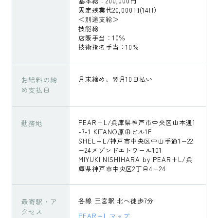
基本給：200,000円
固定残業代20,000円(14H）
＜別途支給＞
技能給
店販手当：10％
技術指名手当：10％
お給料の締
月末締め、翌月10日払い
め支払日
勤務地
PEAR+L/兵庫県神戸市中央区山本通1
-7-1 KITANO原田ビル1F
SHEL+L/神戸市中央区中山手通1−22
−24メゾンドエトワール101
MIYUKI NISHIHARA by PEAR+L/兵
庫県神戸市中央区2丁目4−24
最寄駅・ア
各線 三宮駅 北へ徒歩7分
クセス
PEAR+L マップ