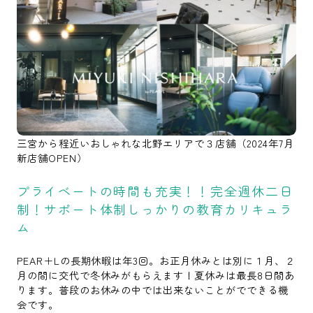
三宮から程近いおしゃれな北野エリアで３店舗（2024年7月
新店舗OPEN）
プライベートの時間も充実！！完全週休二日
制！サポート体制しっかりの教育カリキュラ
ム
PEAR＋Lの長期休暇は年3回。お正月休みとは別に１月、２
月の間に交代で冬休みがもらえます！夏休みは最長8日間あ
ります。普段のお休みの中では出来ないことがでできる機
会です。