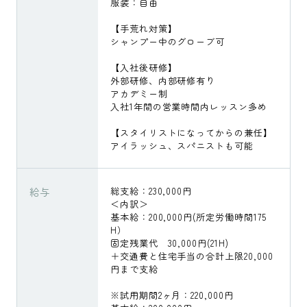
服装：自由
【手荒れ対策】
シャンプー中のグローブ可
【入社後研修】
外部研修、内部研修有り
アカデミー制
入社1年間の営業時間内レッスン多め
【スタイリストになってからの兼任】
アイラッシュ、スパニストも可能
給与
総支給：230,000円
＜内訳＞
基本給：200,000円(所定労働時間175
H）
固定残業代 30,000円(21H)
＋交通費と住宅手当の合計上限20,000
円まで支給
※試用期間2ヶ月：220,000円