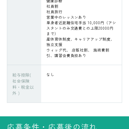
健康診断
社員割
社員旅行
営業中のレッスンあり
単身者近距離住宅手当 10,000円（アシ
スタントのみ交通費との上限20000円
まで）
産休育休制度、キャリアアップ制度、
独立支援
ウィッグ代、 店販社割、 施術費割
引、講習会費負担あり
給与控除(
なし
社会保険
料・税金以
外 )
応募条件・応募後の流れ