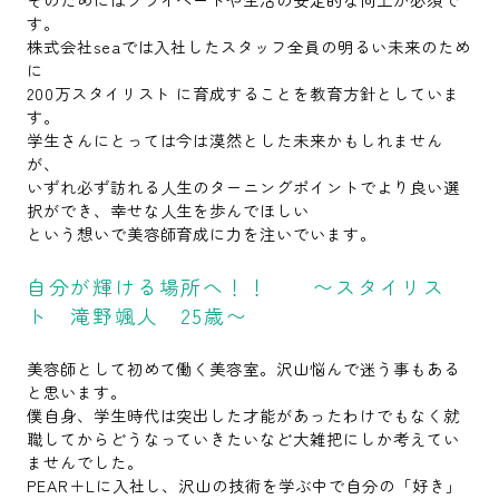
す。
株式会社seaでは入社したスタッフ全員の明るい未来のため
に
200万スタイリスト に育成することを教育方針としていま
す。
学生さんにとっては今は漠然とした未来かもしれません
が、
いずれ必ず訪れる人生のターニングポイントでより良い選
択ができ、幸せな人生を歩んでほしい
という想いで美容師育成に力を注いでいます。
自分が輝ける場所へ！！ 〜スタイリス
ト 滝野颯人 25歳〜
美容師として初めて働く美容室。沢山悩んで迷う事もある
と思います。
僕自身、学生時代は突出した才能があったわけでもなく就
職してからどうなっていきたいなど大雑把にしか考えてい
ませんでした。
PEAR＋Lに入社し、沢山の技術を学ぶ中で自分の「好き」