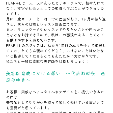
PEAR+Lは一人一人にあったカリキュラムで、技術だけで
なく、接客や社会人としての知識も学ぶことができるサロ
ンです。
月に一度オーナーと一対一での面談があり、1ヶ月の振り返
りと、次月の目標とレッスン計画立てます。
また、サロンワークやレッスンでやりたいことや困ったこ
となどをお話できるので、私はこの面談があることでとて
も働きやすさを感じています。
PEAR+Lのスタッフは、私たち1年目の成長を全力で応援し
てくれ、たくさん褒めてくださり、いけないことはいけな
いと指導してくださるとてもあたたかい方ばかりです。
私たちと一緒に素敵な美容師を目指しましょう！
美容師育成にかける想い 〜代表取締役 西
原みゆき〜
お客様に素敵なヘアスタイルやデザインをご提供できるた
めには
美容師としてやりがいを持って楽しく働けている事がとて
も重要だと思っています。
そのためにはプライベートや生活の安定的な向上が必須で