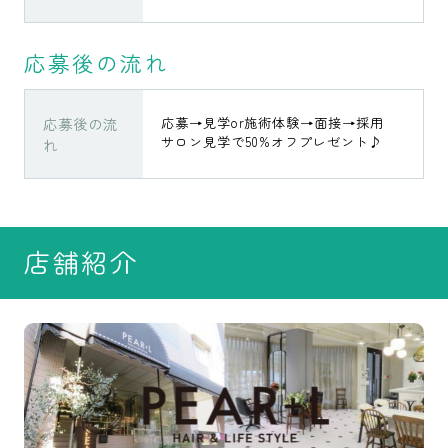
応募後の流れ
応募後の流
応募→見学or施術体験→面接→採用
サロン見学で50%オフプレゼント♪
れ
店舗紹介