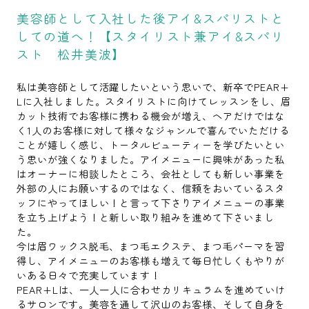
美容師として入社した後アイ&スパリストと
しての道へ！【スタイリスト兼アイ&スパリ
スト 松井美波】
私は美容師として活躍したいという思いで、新卒でPEAR+
Lに入社しました。スタイリストに向けてレッスンをし、眉
カット技術でお客様に携わる機会が増え、ヘアだけではな
く1人のお客様に対して様々なジャンルで喜んでいただける
ことが嬉しく感じ、トータルビューティーを学びたいとい
う思いが強くなりました。アイメニューに興味があった私
はオーナーに相談したところ、会社としても新しい事業を
外部の人にお願いするのではなく、信頼をおいているスタ
ッフにやってほしい！と言って下さりアイメニューの事業
を立ち上げよう！と新しい取り組みを進めて下さいまし
た。
今は眉ワックス脱毛、まつ毛エクステ、まつ毛パーマを習
得し、アイメニューのお客様も増えて毎日忙しくもやりが
いある日々で充実しています！
PEAR+Lは、一人一人に合わせカリキュラムを進めていけ
るサロンです。美容を通して沢山のお客様、そして自身を