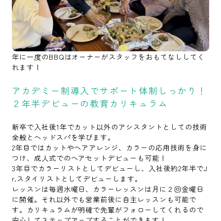
年に一度のBBQはオーナーがスタッフをおもてなししてく
れます！
アカデミー制導入でサポート体制しっかり！
２年半デビューの教育カリキュラム
新卒で入社後1年でカット以外のアシスタントとしての技術
全般とヘッドスパを学びます。
2年目ではカットやヘアアレンジ、カラーの応用技術を身に
つけ、成人式でのヘアセットデビューも可能！
3年目でカラーリストとしてデビューし、入社後約2年半でJ
r.スタイリストとしてデビューします。
レッスンは毎週水曜日、カラーレッスンは月に２回金曜日
に開催。それ以外でも営業前後に自主レッスンも可能で
す。カリキュラムが明確で先輩がフォローしてくれるので
安心してステップアップすることができます！