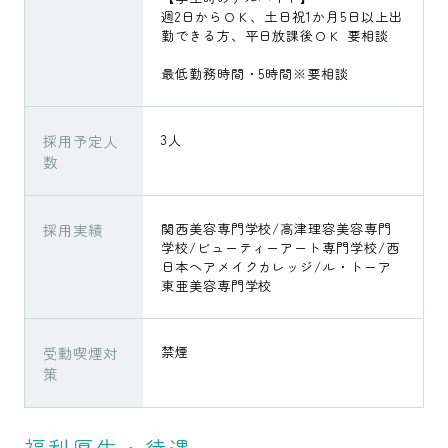
週2日からＯＫ、土日祝1か月5日以上出
勤できる方、平日放課後ＯＫ 要相談
最低勤務時間・5時間※要相談
採用予定人
3人
数
採用実績
関西美容専門学校/高津理容美容専門
学校/ビューティーアート専門学校/西
日本ヘアメイクカレッジ/ル・トーア
東亜美容専門学校
受動喫煙対
禁煙
策
福利厚生・待遇