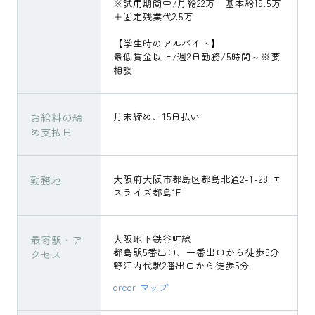
※試用期間中/月給22万 基本給19.5万
＋固定残業代2.5万
【学生時のアルバイト】
最低賃金以上/週2日勤務/5時間～※要
相談
お給料の締
月末締め、15日払い
め支払日
勤務地
大阪府大阪市都島区都島北通2-1-28 エ
スライズ都島1F
最寄駅・ア
大阪地下鉄谷町線
都島駅5番出口、一番出口から徒歩5分
クセス
野江内代駅2番出口から徒歩5分
creer マップ