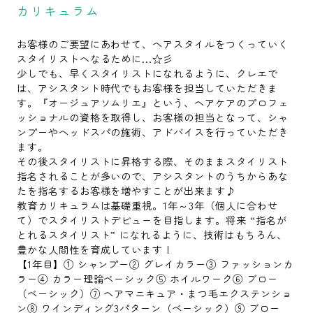
カリキュラム
お客様のご要望にあわせて、ヘアスタイルをつくっていく
スタイリストへなるために...☆彡
少しでも、早くスタイリストになれるように、クレエで
は、アシスタント時代でもお客様を担当していただきま
す。『オージュアソムリエ』という、ヘアケアのプロフェ
ッショナルの資格を取得し、お客様の担当となって、シャ
ンプーやヘッドスパの施術、アドバイスを行っていただき
ます。
その後スタイリストに昇格する際、そのままスタイリスト
指名されることが多いので、アシスタントのうちからあな
たを指名するお客様を増やすことが出来ます♪
教育カリキュラムは基礎重視。1年～3年（個人に合わせ
て）でスタイリストデビューを目指します。将来 “指名が
とれるスタイリスト” になれるように、技術はもちろん、
豊かな人間性を育成しています！
【1年目】① シャンプー② グレイカラー③ ファッションカ
ラー④ カラー理論ベーシック⑤ ホイルワーク⑥ ブロー
（ベーシック）⑦ ヘアマニキュア・まつ毛エクステンショ
ン⑧ ワインディング3パターン（ベーシック）⑨ ブロー