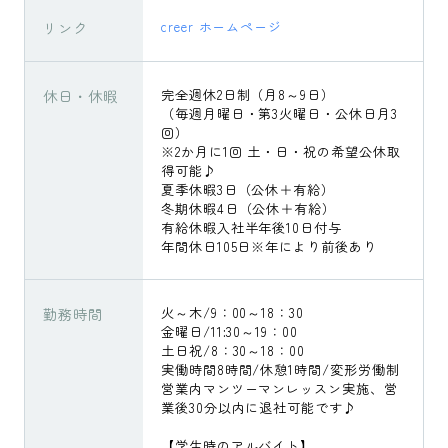
リンク
creer ホームページ
休日・休暇
完全週休2日制（月8～9日）
（毎週月曜日・第3火曜日・公休日月3
回）
※2か月に1回 土・日・祝の希望公休取
得可能♪
夏季休暇3日（公休＋有給）
冬期休暇4日（公休＋有給）
有給休暇入社半年後10日付与
年間休日105日※年により前後あり
勤務時間
火～木/9：00～18：30
金曜日/11:30～19：00
土日祝/8：30～18：00
実働時間8時間/休憩1時間/変形労働制
営業内マンツーマンレッスン実施、営
業後30分以内に退社可能です♪
【学生時のアルバイト】