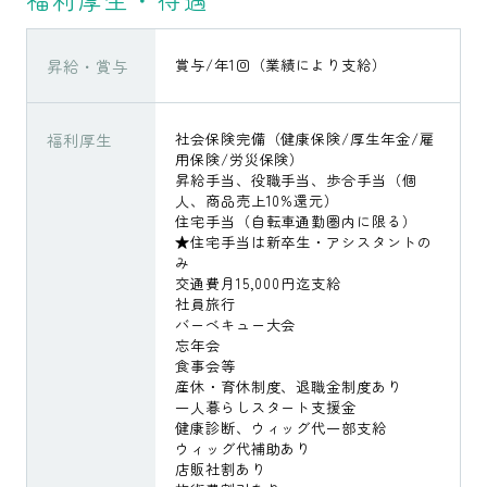
昇給・賞与
賞与/年1回（業績により支給）
福利厚生
社会保険完備（健康保険/厚生年金/雇
用保険/労災保険）
昇給手当、役職手当、歩合手当（個
人、商品売上10%還元）
住宅手当（自転車通勤圏内に限る）
★住宅手当は新卒生・アシスタントの
み
交通費月15,000円迄支給
社員旅行
バーベキュー大会
忘年会
食事会等
産休・育休制度、退職金制度あり
一人暮らしスタート支援金
健康診断、ウィッグ代一部支給
ウィッグ代補助あり
店販社割あり