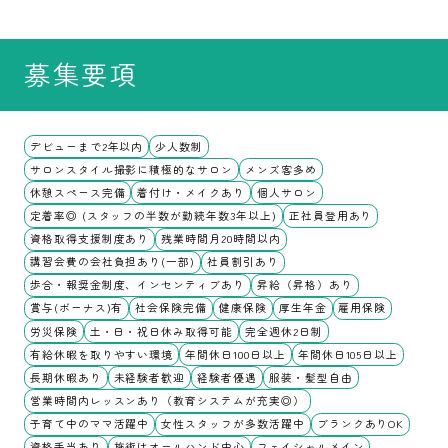
募集要項
デビューまで2年以内
少人数制
サロンスタイル撮影に積極的なサロン
メンズ客多め
休憩スペース完備
着付け・メイクあり
個人サロン
定着率◎ (スタッフの半数が勤続年数3年以上)
正社員登用あり
資格取得支援制度あり
残業時間月20時間以内
講習会費の会社負担あり(一部)
社員割引あり
歩合・報奨金制度、インセンティブあり
昇給（昇格）あり
賞与(ボーナス)有
社会保険完備
健康保険
厚生年金
雇用保険
労災保険
土・日・祝日休み取得可能
完全週休2日制
有給休暇を取りやすい環境
年間休日100日以上
年間休日105日以上
長期休暇あり
未経験者歓迎
経験者優遇
服装・髪型自由
営業時間内レッスンあり（教育システムが充実◎）
子育て中のママ活躍中
女性スタッフが多数活躍中
ブランクありOK
資格手当あり
施術はオールハンド中心
フェイシャルメイン