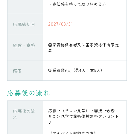
・責任感を持って取り組める方
2027/03/31
応募締切日
経験・資格
国家資格保有者又は国家資格保有予定
者
備考
従業員数9人（男4人：女5人）
応募後の流れ
応募後の流
応募→（サロン見学）→面接→合否
サロン見学で施術体験無料プレゼント
れ
♪
【アルバイト経験者の方】