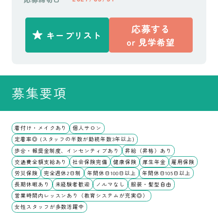
応募する
キープリスト
or
見学希望
募集要項
着付け・メイクあり
個人サロン
定着率◎ (スタッフの半数が勤続年数3年以上)
歩合・報奨金制度、インセンティブあり
昇給（昇格）あり
交通費全額支給あり
社会保険完備
健康保険
厚生年金
雇用保険
労災保険
完全週休2日制
年間休日100日以上
年間休日105日以上
長期休暇あり
未経験者歓迎
ノルマなし
服装・髪型自由
営業時間内レッスンあり（教育システムが充実◎）
女性スタッフが多数活躍中