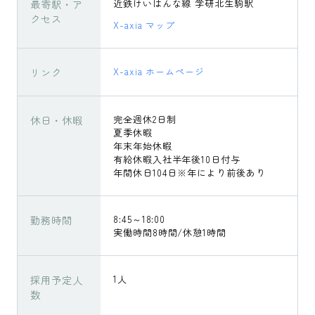
最寄駅・ア
近鉄けいはんな線 学研北生駒駅
クセス
X-axia マップ
リンク
X-axia ホームページ
休日・休暇
完全週休2日制
夏季休暇
年末年始休暇
有給休暇入社半年後10日付与
年間休日104日※年により前後あり
勤務時間
8:45～18:00
実働時間8時間/休憩1時間
採用予定人
1人
数