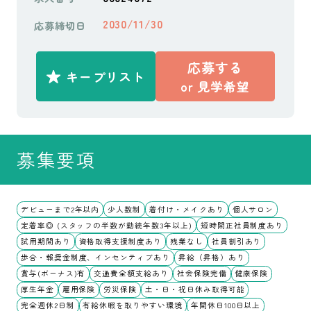
2030/11/30
応募締切日
応募する
キープリスト
or
見学希望
募集要項
デビューまで2年以内
少人数制
着付け・メイクあり
個人サロン
定着率◎ (スタッフの半数が勤続年数3年以上)
短時間正社員制度あり
試用期間あり
資格取得支援制度あり
残業なし
社員割引あり
歩合・報奨金制度、インセンティブあり
昇給（昇格）あり
賞与(ボーナス)有
交通費全額支給あり
社会保険完備
健康保険
厚生年金
雇用保険
労災保険
土・日・祝日休み取得可能
完全週休2日制
有給休暇を取りやすい環境
年間休日100日以上