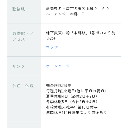
勤務地
愛知県名古屋市名東区本郷２－６２
ル・アンジェ本郷１F
最寄駅・ア
地下鉄東山線「本郷駅」1番出口より徒
歩2分
クセス
マップ
リンク
ホームページ
休日・休暇
完全週休2日制
毎週月曜,火曜日(他に平日の祝日)
夏季休暇4日（公休2日＋2日）
冬季休暇5日（公休2日＋4日）
有給休暇入社半年後10日付与
年間休日110日※年により前後あり