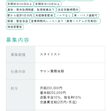
年間休日105日以上
年間休日110日以上
産休・育休取得制度、取得実績あり
法定労働時間内
駅から徒歩5分以内
未経験者歓迎
ノルマなし
車・バイク通勤可
服装・髪型自由
営業時間内レッスンあり（教育システムが充実◎）
地域密着型
募集内容
募集職種
スタイリスト
仕事内容
サロン業務全般
給与
月給230,000円
基本給230,000円
店販手当10％、指名料10％
交通費支給(2万円/月迄)