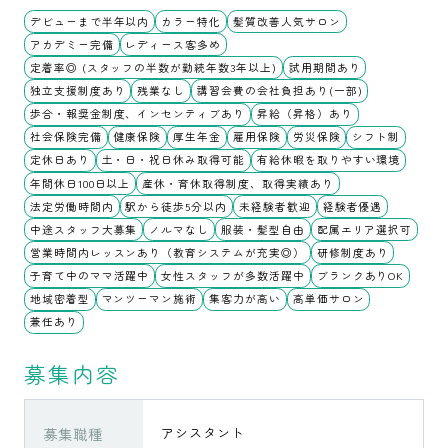
デビューまで半年以内
カラー特化
髪質改善人気サロン
アカデミー完備
レディース客多め
定着率◎ (スタッフの半数が勤続年数3年以上)
試用期間あり
独立支援制度あり
残業なし
講習会費の会社負担あり(一部)
歩合・報奨金制度、インセンティブあり
昇給（昇格）あり
社会保険完備
健康保険
厚生年金
雇用保険
労災保険
シフト制
定休日あり
土・日・祝日休み取得可能
有給休暇を取りやすい環境
年間休日100日以上
産休・育休取得制度、取得実績あり
法定労働時間内
駅から徒歩5分以内
未経験者歓迎
経験者優遇
中途スタッフ大募集
ノルマなし
服装・髪型自由
配属エリア選択可
営業時間内レッスンあり（教育システムが充実◎）
研修制度あり
子育て中のママ活躍中
女性スタッフが多数活躍中
ブランクありOK
地域密着型
マンツーマン施術
集客力が高い
高単価サロン
兼任あり
募集内容
募集職種
アシスタント