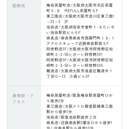
勤務地
梅田茶屋町店/大阪府大阪市北区茶屋
町５-８ MEFULL茶屋町５F
東三国店/大阪府大阪市淀川区東三国1
－33－9 2F
池田店/大阪府池田市室町１-８たいせ
い池田駅前ビル５F
奈良店/奈良県奈良市西御門町１５-１
アクロスキューブ近鉄奈良駅前５F
阿倍野店3F/大阪府大阪市阿倍野区松
崎町２-3-50レガーレ阿倍野301
阿倍野店5F/大阪府大阪市阿倍野区松
崎町２-3-50レガーレ阿倍野505
難波店/大阪府大阪市浪速区難波中１
丁目12ー13 小森ビル3F
最寄駅・ア
梅田茶屋町店/阪急梅田駅茶屋町口か
ら徒歩2分
クセス
東三国店/大阪メトロ御堂筋線東三国
駅から徒歩1分
池田店/阪急池田駅徒歩２分
奈良店/近鉄奈良駅5番出口から徒歩1
分/JR奈良駅から徒歩10分