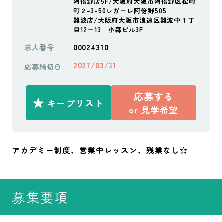
阿倍野店5F/大阪府大阪市阿倍野区松崎
町２-3-50レガーレ阿倍野505
難波店/大阪府大阪市浪速区難波中１丁
目12ー13 小森ビル3F
00024310
求人番号
2027/03/31
応募締切日
応募する
キープリスト
or
見学希望
アカデミー制度、営業中レッスン、残業なし☆
募集要項