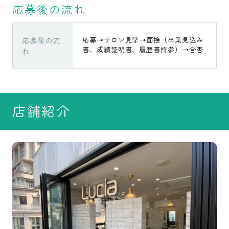
応募後の流れ
応募後の流
応募→サロン見学→面接（卒業見込み
書、成績証明書、履歴書持参）→合否
れ
店舗紹介