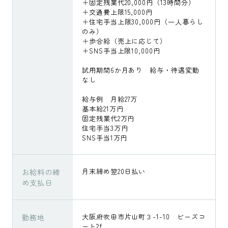
＋固定残業代20,000円（13時間分）
＋交通費上限15,000円
＋住宅手当上限30,000円（一人暮らし
のみ）
＋歩合給（売上に応じて）
＋SNS手当上限10,000円
試用期間6か月あり 給与・待遇変動
なし
給与例 月給27万
基本給21万円
固定残業代2万円
住宅手当3万円
SNS手当1万円
お給料の締
月末締め翌20日払い
め支払日
勤務地
大阪府吹田市片山町３-1-10 ビーズコ
ート2f