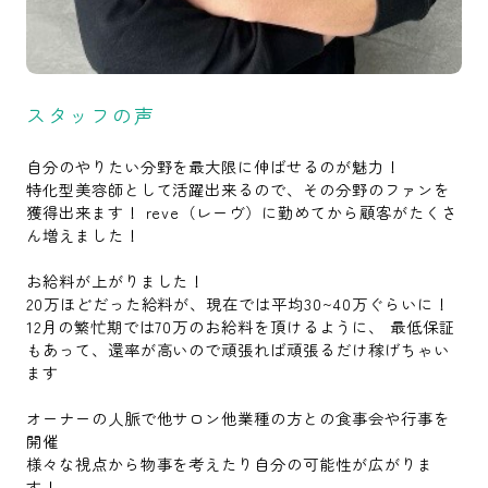
スタッフの声
自分のやりたい分野を最大限に伸ばせるのが魅力！
特化型美容師として活躍出来るので、その分野のファンを
獲得出来ます！ reve（レーヴ）に勤めてから顧客がたくさ
ん増えました！
お給料が上がりました！
20万ほどだった給料が、現在では平均30~40万ぐらいに！
12月の繁忙期では70万のお給料を頂けるように、 最低保証
もあって、還率が高いので頑張れば頑張るだけ稼げちゃい
ます
オーナーの人脈で他サロン他業種の方との食事会や行事を
開催
様々な視点から物事を考えたり自分の可能性が広がりま
す！