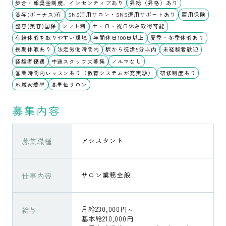
歩合・報奨金制度、インセンティブあり
昇給（昇格）あり
賞与(ボーナス)有
SNS活用サロン・SNS運用サポートあり
雇用保険
整容(美容)国保
シフト制
土・日・祝日休み取得可能
有給休暇を取りやすい環境
年間休日100日以上
夏季・冬季休暇あり
長期休暇あり
法定労働時間内
駅から徒歩5分以内
未経験者歓迎
経験者優遇
中途スタッフ大募集
ノルマなし
営業時間内レッスンあり（教育システムが充実◎）
研修制度あり
地域密着型
高単価サロン
募集内容
募集職種
アシスタント
仕事内容
サロン業務全般
給与
月給230,000円～
基本給210,000円