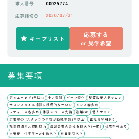
00025774
求人番号
2030/07/31
応募締切日
応募する
キープリスト
or
見学希望
募集要項
デビューまで1年以内
少人数制
パーマ特化
髪質改善人気サロン
サロンスタイル撮影に積極的なサロン
メンズ客多め
レディース客多め
休憩スペース完備
副業OK
個人サロン
定着率◎ (スタッフの半数が勤続年数3年以上)
正社員登用あり
残業時間月20時間以内
講習会費の会社負担あり(一部)
住宅手当あり
交通費・住宅手当W支給あり
社員割引あり