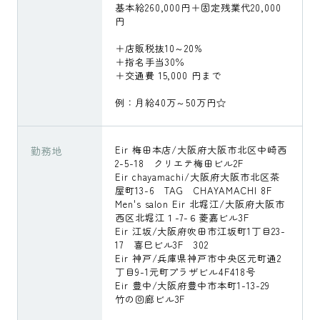
基本給260,000円＋固定残業代20,000
円
＋店販税抜10～20%
＋指名手当30％
＋交通費 15,000 円まで
例：月給40万～50万円☆
勤務地
Eir 梅田本店/大阪府大阪市北区中崎西
2-5-18 クリエテ梅田ビル2F
Eir chayamachi/大阪府大阪市北区茶
屋町13-6 TAG CHAYAMACHI 8F
Men's salon Eir 北堀江/大阪府大阪市
西区北堀江１-7-６菱嘉ビル3F
Eir 江坂/大阪府吹田市江坂町1丁目23-
17 喜巳ビル3F 302
Eir 神戸/兵庫県神戸市中央区元町通2
丁目9-1元町プラザビル4F418号
Eir 豊中/大阪府豊中市本町1-13-29
竹の回廊ビル3F