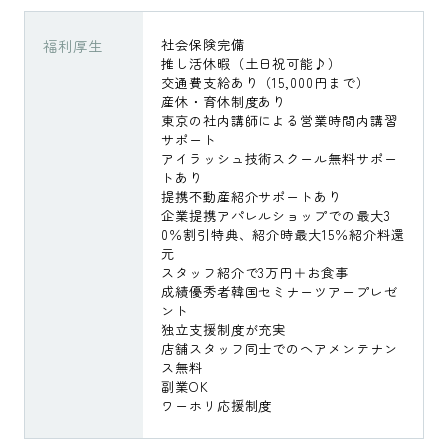
福利厚生
社会保険完備
推し活休暇（土日祝可能♪）
交通費支給あり（15,000円まで）
産休・育休制度あり
東京の社内講師による営業時間内講習
サポート
アイラッシュ技術スクール無料サポー
トあり
提携不動産紹介サポートあり
企業提携アパレルショップでの最大3
0％割引特典、紹介時最大15％紹介料還
元
スタッフ紹介で3万円＋お食事
成績優秀者韓国セミナーツアープレゼ
ント
独立支援制度が充実
店舗スタッフ同士でのヘアメンテナン
ス無料
副業OK
ワーホリ応援制度