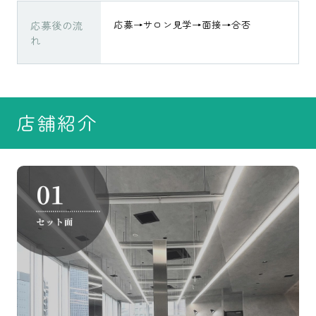
応募後の流
応募→サロン見学→面接→合否
れ
店舗紹介