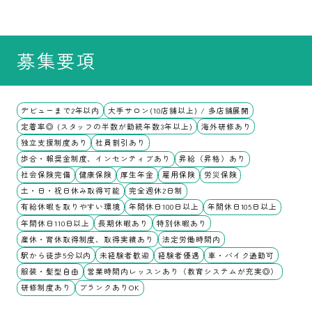
募集要項
デビューまで2年以内
大手サロン(10店舗以上) / 多店舗展開
定着率◎ (スタッフの半数が勤続年数3年以上)
海外研修あり
独立支援制度あり
社員割引あり
歩合・報奨金制度、インセンティブあり
昇給（昇格）あり
社会保険完備
健康保険
厚生年金
雇用保険
労災保険
土・日・祝日休み取得可能
完全週休2日制
有給休暇を取りやすい環境
年間休日100日以上
年間休日105日以上
年間休日110日以上
長期休暇あり
特別休暇あり
産休・育休取得制度、取得実績あり
法定労働時間内
駅から徒歩5分以内
未経験者歓迎
経験者優遇
車・バイク通勤可
服装・髪型自由
営業時間内レッスンあり（教育システムが充実◎）
研修制度あり
ブランクありOK