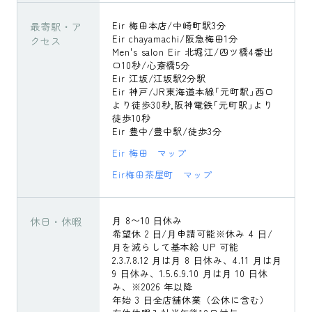
最寄駅・ア
Eir 梅田本店/中崎町駅3分
Eir chayamachi/阪急梅田1分
クセス
Men's salon Eir 北堀江/四ツ橋4番出
口10秒/心斎橋5分
Eir 江坂/江坂駅2分駅
Eir 神戸/JR東海道本線｢元町駅｣西口
より徒歩30秒,阪神電鉄｢元町駅｣より
徒歩10秒
Eir 豊中/豊中駅/徒歩3分
Eir 梅田 マップ
Eir梅田茶屋町 マップ
休日・休暇
⽉ 8〜10 ⽇休み
希望休 2 ⽇/⽉申請可能※休み 4 ⽇/
⽉を減らして基本給 UP 可能
2.3.7.8.12 ⽉は⽉ 8 ⽇休み、4.11 ⽉は⽉
9 ⽇休み、1.5.6.9.10 ⽉は⽉ 10 ⽇休
み、※2026 年以降
年始 3 ⽇全店舗休業（公休に含む）