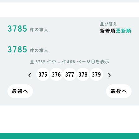
閉じる
並び替え
3785
件の求人
新着順
更新順
職種、新卒・中途
3785
件の求人
全 3785 件中 - 件
468 ページ目を表示
375
376
377
378
379
最初へ
最後へ
フリーワード
勤務地