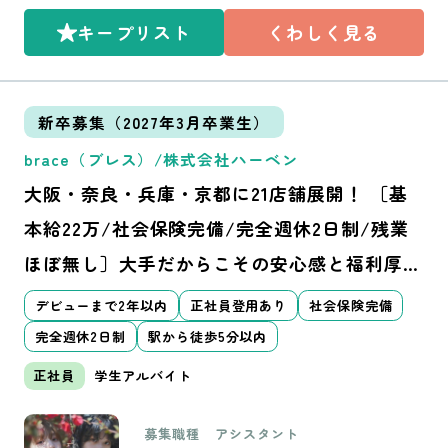
ラーに移行。 【入社後研修】 約
キープリスト
くわしく見る
1ヵ月間かけて1日2時間ほど、外
部講師やスタイリストの元で行
ないます！ スタッフによって卒
業の速度はかわります。 できる
限り直ぐにアシスタントを楽し
新卒募集（2027年3月卒業生）
めるようなカリキュラムですす
めます。 【スタイリストデビュ
brace（ブレス）/株式会社ハーベン
ー】 2年以内
大阪・奈良・兵庫・京都に21店舗展開！ ［基
本給22万/社会保険完備/完全週休2日制/残業
ほぼ無し］大手だからこその安心感と福利厚
生、働きやすさをご用意しています♪
デビューまで2年以内
正社員登用あり
社会保険完備
完全週休2日制
駅から徒歩5分以内
正社員
学生アルバイト
募集職種
アシスタント