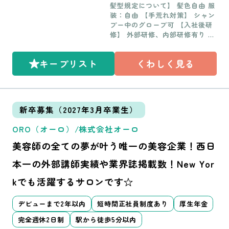
30アミティ小阪1F VC八尾店/大
髪型規定について】 髪色自由 服
原町駅 11番出口より徒歩4分 桂
ルバイト】 最低勤務日数・・週
阪府八尾市光町2-60LINOAS 4F
装：自由 【手荒れ対策】 シャン
店/阪急京都線 桂駅 西口より徒
1〜3日 土日祝のみ、平日放課後
高の原店/奈良県奈良市朱雀3-14
プー中のグローブ可 【入社後研
歩4分
ＯＫ 最低勤務時間・・3時間（1
-1プロムナーデたかのはら1-A
修】 外部研修、内部研修有り ア
日最長5時間まで）
桂店/京都市西京区川島有栖川町
カデミー制 入社2か月間の新人
17TWINKLE COURT桂 II 立花
集合研修有
店/兵庫県尼崎市立花町1-5-20
キープリスト
くわしく見る
立花ビル1F エルネ立花店/兵庫
県尼崎市立花町4丁目4-16 ロー
ヤルシャトー立花1F 芦屋店/兵
庫県芦屋市業平町1-20芦屋アー
新卒募集（2027年3月卒業生）
ズ2F 堀江店/大阪府大阪市西区
北堀江1丁目11-5 Re-018 3階 四
ORO（オーロ）/株式会社オーロ
条河原町店/京都府京都市中京区
高宮町585 若葉ビル2ーE 桂店/
美容師の全ての夢が叶う唯一の美容企業！西日
京都市西京区川島有栖川町17 T
WINKLE COURT桂 II ※大阪、
本一の外部講師実績や業界誌掲載数！New Yor
兵庫、奈良、京都 希望勤務地考
慮致します
kでも活躍するサロンです☆
デビューまで2年以内
短時間正社員制度あり
厚生年金
完全週休2日制
駅から徒歩5分以内