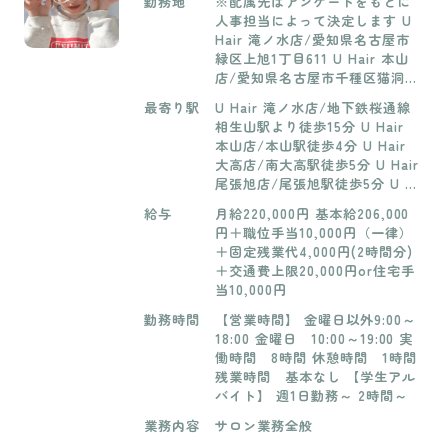
勤務地
※配属先はアンケートをもとに
人事担当によって決定します U
Hair 滝ノ水店/愛知県名古屋市
緑区上旭1丁目611 U Hair 本山
店/愛知県名古屋市千種区猫洞通
5－30 U Hair 大高店/愛知県名
最寄り駅
U Hair 滝ノ水店/地下鉄桜通線
古屋市緑区南大高3－705 U Hair
相生山駅より徒歩15分 U Hair
尾張旭店/愛知県尾張旭市新居町
本山店/本山駅徒歩4分 U Hair
明才切37 U Hair 香久山店/愛知
大高店/南大高駅徒歩5分 U Hair
県日進市香久山3-109 U Hair 石
尾張旭店/尾張旭駅徒歩5分 U H
川橋店/愛知県名古屋市昭和区上
air 香久山店/日進巡回バス 梅森
山町2-1-4 U Hair 師勝店/愛知
給与
月給220,000円 基本給206,000
線 バス停 香久山より徒歩5分 U
県北名古屋市二子双葉70 U Hair
円＋職位手当10,000円（一律）
Hair 石川橋店/いりなか駅15分
千代田橋店/愛知県名古屋市千種
＋固定残業代4,000円(2時間分)
/ 総合リハビリセンター駅17分 /
区千代田橋2-1-1アピタ千代田橋
＋交通費上限20,000円or住宅手
川名駅15分 / 桜山駅15分 U Hair
店駐車場敷地内 U hair sakashit
当10,000円
師勝店/上小田井駅 車で5分/西
a/愛知県春日井市坂下町2-1091
春駅から車で7分/MOZOから車
勤務時間
【営業時間】 金曜日以外9:00～
-1 U hair 御器所店/愛知県名古
で5分 U Hair 千代田橋店/地下
18:00 金曜日 10:00～19:00 実
屋市昭和区台町2丁目29番5 サニ
鉄名城線「茶屋ヶ坂」駅下車 徒
働時間 8時間 休憩時間 1時間
ーサイドⅥ 1F
歩15分/基幹バス「汁谷」停留所
残業時間 基本なし 【学生アル
より徒歩約3分 U hair sakashit
バイト】 週1日勤務～ 2時間～
a/高蔵寺・神領駅/車で10分 U h
業務内容
サロン業務全般
air 御器所店/地下鉄鶴舞線・桜