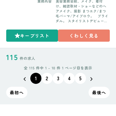
※要相談 ・宝塚店 時給1,130円
業務内容
美容業務全般、メイク、着付
働時間］8時間(年間2088時間)
（最低賃金以上）※要相談 [2]東
け、雑誌取材・ショーなどのヘ
【学生時のアルバイト】 最低勤
京都・神奈川県 月給238,500円
アメイク、撮影 まつエク/まつ
務日数、時間 ▼茨木エメ店 日
基本給206,500円＋見込み残業代
毛パーマ/アイブロウ。 ブライ
数・・週1日から勤務ＯＫ 時
32,000円（20時間分） ＋交通費
ダル。 スタイリストデビューま
間・・5時間＋休憩1時間10:00〜
上限20,000円or住宅手当上限20,
で2～3年（最短1～1年半）
17:00（間で休憩1時間） ▼阿倍
000円 [3]沖縄県 月給215,000円
野店、塚口店 日数・・週2日か
キープリスト
くわしく見る
基本給185,000円＋見込み残業代
ら勤務OKですが、最低週1は土
30,000円（22時間分） ＋交通費
日どちらか勤務して欲しいで
上限20,000円or住宅手当上限20,
す。平日放課後ＯＫ 要相談 時
000円 ＜別途支給＞ ・アイパー
間・・平日2時間、土日6時間技
115
ツ売上歩合 ・SNS個人集客手当
術向上のためのレッスンも可能
件の求人
・店販バック(10～20%) ・着付
▼三田ルズ店 日数・・週2日か
け手当 ・メイク手当
ら勤務OK、土日歓迎、平日放課
全 115 件中 1 - 10 件 1 ページ目を表示
後要相談 時間・・特になし ▼石
橋店 日数・・週1日から勤務Ｏ
1
2
3
4
5
Ｋ 時間・・4時間＋30分休憩、1
0:00〜14:30 (間で30分休憩) ▼
最初へ
最後へ
宝塚店 日数・・ 週1日から勤務
ＯＫ 時間・・5時間＋休憩1時間
10:00〜16:00（間で休憩1時間）