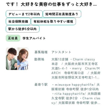
です！ 大好きな美容の仕事をずっと大好きで
いられる企業を目指しています。
デビューまで2年以内
短時間正社員制度あり
社会保険完備
有給休暇を取りやすい環境
駅から徒歩5分以内
正社員
学生アルバイト
募集職種
アシスタント
勤務地
大阪12店舗 ・Charm classy
本店 / 大阪府大阪市天王寺区
大道5-4-1 ・merry Charm/M
ARCH 寺田町南口店 / 大阪府
大阪市阿倍野区天王寺町北1-1-3
・attra HappyHairLife 昭和
最寄り駅
・ｍieuxque happyhairlife/ 大
町店 / 大阪府大阪市阿倍野区
阪環状線 寺田町駅 徒歩1分以内
阪南町1-27-2 ・ｍieuxque Hap
・riita happyhairlife/ 大和路線
pyHairLife 寺田町北口店 /
久宝寺駅 徒歩2分 ・Charm clas
大阪府大阪市天王寺区寺田町2丁
sy/ 大阪環状線 寺田町駅 徒歩2
目5-10 ・hulau Charm/MARCH