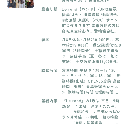
市天道町20-3 東原ビル1F
最寄り駅
Le rond【ロンド】/JR吹田駅
徒歩14分・JR岸辺駅 徒歩15分J
R吹田駅 東原町（バス）サロン
前に停まります 電車通勤の方は
自転車支給あり、駐輪場会社負
担 車通勤も可能 駐車場会社負
給与
月8日休み/月給230,000円～ 基
担
本給215,000円＋固定残業代15,0
00円（8時間分） ＋職務手当あ
り＋店販手当（夏・冬に一気に
支給） ＋交通費上限15,000円or
住宅手当15,000円 【学生時のア
勤務時間
営業時間 平日 9：30～17：30
ルバイト】 時給1,300円（最低
土・日・祝 9：00～18：00 勤
賃金以上）※要相談/平日週２回
務時間(出社）OPEN35分前 退勤
勤務、３時間～/土、日どちらか
時間（退勤）営業後30分レッス
勤務６時間～
ン 休憩時間1時間 実働8時間 残
業月7時間程度 【学生時のアルバ
業務内容
『Le rond』の1日は 平日：9時
イト】 最低勤務日数・・週2
25分 ：出社 タオルたたみ。
日、平日学校終わり＋土日（ど
9時30分 ：元気いっぱい
ちらか） 最低勤務時間・・平
ラジオ体操 〜朝礼 朝の掃除
日 3時間、土曜日曜 6時間~
10時：営業開始
（営業中、お客様がいなけ