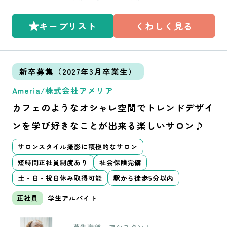
しくは面談にてご説明します♪
【学生時のアルバイト】 最低勤
務日数・・週１～ 最低勤務時
キープリスト
くわしく見る
間・・3時間 ※内定者のみバイ
トの受け入れ有
新卒募集（2027年3月卒業生）
Ameria/株式会社アメリア
カフェのようなオシャレ空間でトレンドデザイ
ンを学び好きなことが出来る楽しいサロン♪
サロンスタイル撮影に積極的なサロン
短時間正社員制度あり
社会保険完備
土・日・祝日休み取得可能
駅から徒歩5分以内
正社員
学生アルバイト