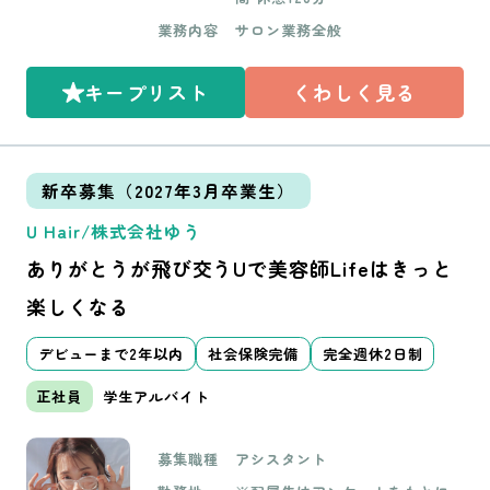
県尼崎市南塚口町1-12-5 BROO
固定残業時間 17.46h ＋交通費
塚口徒歩3分/JR塚口徒歩13分 O
KLYN SQUARE 1F ORO NY 〜B
上限15,000円
業務内容
サロン業務全般
RO～Costa西宮北口/阪急西宮
rooklyn〜店/383 Union Avenu
北口駅から徒歩6分
e, Brooklyn, NY 11211 ORO N
Y 〜EastVillage〜店/406 East
キープリスト
くわしく見る
13th street New York, NY 100
09 ORO～Costa西宮北口/兵庫
県西宮市高松町1-3 オリーブ西
宮北口 2F ※2025年に新店舗オ
新卒募集（2027年3月卒業生）
ープン予定
U Hair/株式会社ゆう
ありがとうが飛び交うUで美容師Lifeはきっと
楽しくなる
デビューまで2年以内
社会保険完備
完全週休2日制
正社員
学生アルバイト
募集職種
アシスタント