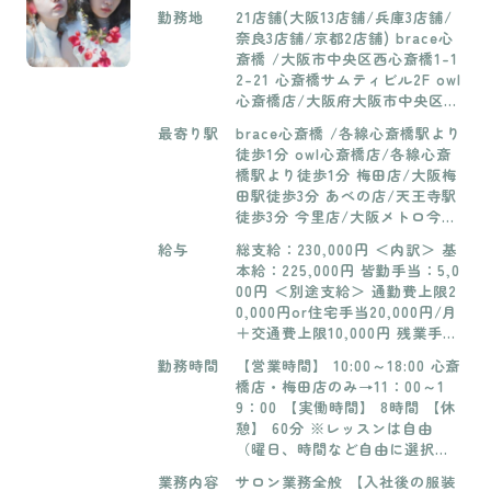
勤務地
21店舗(大阪13店舗/兵庫3店舗/
奈良3店舗/京都2店舗) brace心
斎橋 /大阪市中央区西心斎橋1-1
2-21 心斎橋サムティビル2F owl
心斎橋店/大阪府大阪市中央区西
心斎橋２丁目１８−６アベニュ
最寄り駅
brace心斎橋 /各線心斎橋駅より
ー心斎橋203号 梅田店/大阪府大
徒歩1分 owl心斎橋店/各線心斎
阪市北区角田町 1-17 SIDE TRIP
橋駅より徒歩1分 梅田店/大阪梅
11 8-9階 あべの店/大阪府大阪
田駅徒歩3分 あべの店/天王寺駅
市阿倍野区松崎町２丁目3番47号
徒歩3分 今里店/大阪メトロ今里
今里店/大阪府大阪市東成区大今
駅 3番出口より徒歩1分 瓜破店/
里３丁目２０−２７ Aria(アリ
給与
総支給：230,000円 ＜内訳＞ 基
喜連瓜破駅徒歩3分 西中島店/西
ア)今里駅前ビル 6階 瓜破店/大
本給：225,000円 皆勤手当：5,0
中島南方駅徒歩3分 大日店/大日
阪市平野区瓜破西1-8-20銀ビル
00円 ＜別途支給＞ 通勤費上限2
駅徒歩8分 布施店/布施駅徒歩4
2F 西中島店/大阪市淀川区西中
0,000円or住宅手当20,000円/月
分 東花園店/東花園駅1分 小阪
島3-10-13物産ビル2F 大日店/大
＋交通費上限10,000円 残業手当
店/河内小阪駅徒歩3分 VC八尾
阪府守口市大日東町2-13サンマ
全額支給※0～5時間程度 休日出
店/近鉄八尾駅徒歩2分 高の原
勤務時間
【営業時間】 10:00～18:00 心斎
ークス大日ステーションレジデ
勤手当 【学生時のアルバイト】
店/高の原駅徒歩2分 桂店/桂駅
橋店・梅田店のみ→11：00～1
ンス102号 布施店/東大阪市長堂
時給1200円（最低賃金以上）※
徒歩3分 立花店/立花駅徒歩2分
9：00 【実働時間】 8時間 【休
2-3-15YANOステーションガー
要相談 週日1〜3日まで/1日最長
エルネ立花店/立花駅徒歩5分 芦
憩】 60分 ※レッスンは自由
デン1F 東花園店/大阪府東大阪
5時間まで
屋店/芦屋駅徒歩1分 堀江店/四
（曜日、時間など自由に選択で
市 吉田6-1-19 2F 花園アロービ
ツ橋駅６番出口より徒歩１分 四
きます。） 残業時間/0～5時間
ル2F 小阪店/東大阪市小阪1-4-
業務内容
サロン業務全般 【入社後の服装
条河原町店/阪急京都線 京都河
程度（別途支給） 【学生時のア