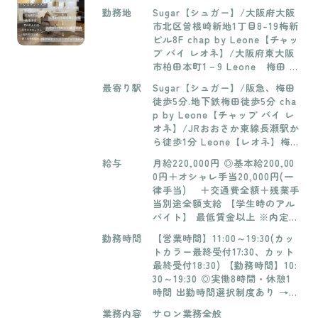
勤務地
Sugar【シュガー】/大阪府大阪
市北区曽根崎新地1丁目8-19梅新
ビル8F chap by Leone【チャッ
プ バイ レオネ】/大阪府東大阪
市柏田本町1－9 Leone 梅田 中
津店/大阪府大阪市北区中津１-1
最寄り駅
Sugar【シュガー】/阪急、梅田
7-25 中津インタービル 3階
徒歩5分.地下鉄梅田徒歩5分 cha
p by Leone【チャップ バイ レ
オネ】/JRおおさか東線長瀬駅か
ら徒歩1分 Leone【レオネ】梅
田 中津店/中津駅より徒歩3分
給与
月給220,000円 ◎基本給200,00
0円＋オシャレ手当20,000円(一
律手当) ＋交通費全額＋残業手
当別途全額支給 【学生時のアル
バイト】 最低賃金以上 ※内定者
のみバイトの受け入れ有
勤務時間
【営業時間】11:00～19:30(カッ
トカラー最終受付17:30、カット
最終受付18:30) 【勤務時間】10:
30～19:30 ◎実働8時間・休憩1
時間 出勤時間選択制度あり →出
勤時間を前後1時間変更OK！ 詳
業務内容
サロン業務全般