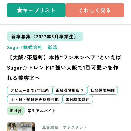
れば、営業時間内レッスン）
キープリスト
くわしく見る
オーナーや先輩が教えてくれ
る。 17時頃：掃
除・片付け 18時：お客様
がいなければ 〜終礼 帰宅
流れはこんな感じです。
新卒募集（2027年3月卒業生）
（お客様に信頼してもらえる
と カラーのカウンセリングを
Sugar/株式会社 嵐湯
任せてもらえたりします） 「レ
ッスン」 ・デビューカリ
【大阪/茶屋町】本格“ワンホンヘア”といえば
キュラムに向けた技術レッスン
・お客様に信頼してもら
Sugar☆トレンドに強い大阪で1番可愛いを作
える為の接客・カウンセリング
れる美容室へ
レッスン 「考え方」 社会
人として自立できるように、自
分のことだけでなく、仲間への
デビューまで2年以内
正社員登用あり
社会保険完備
協力ができる人になれるようチ
ームワークを学びます その
土・日・祝日休み取得可能
未経験者歓迎
他： 材料管理 SNS管理 店
長など役職に応じて役職給など
正社員
学生アルバイト
あります。
募集職種
アシスタント