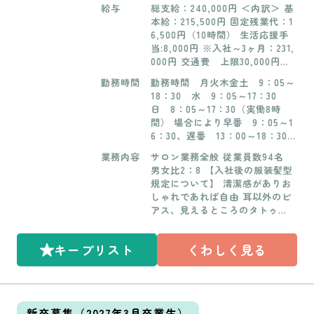
分 ・MARCH merry/ 大阪環状
桃谷店 / 大阪府大阪市生野
給与
総支給：240,000円 ＜内訳＞ 基
線 寺田町駅 徒歩1分以内 ・hula
区桃谷1-11-25 ・carin HappyH
本給：215,500円 固定残業代：1
u Charm/MARCH/ 大阪環状線
airLife 長吉長原店 / 大阪府
6,500円（10時間） 生活応援手
桃谷駅 徒歩3分 ・Charm affec
大阪市平野区長吉長原東3-2-9
当:8,000円 ※入社～3ヶ月：231,
t/ 大和路線 八尾駅 徒歩4分 ・c
・Halo HappyHairLife 長居
000円 交通費 上限30,000円
arin happyhairlife/ 大阪メトロ
店 / 大阪府大阪市住吉区長居
【学生時のアルバイト】 最低
谷町線 長原駅 徒歩3分 ・Halo h
勤務時間
勤務時間 月火木金土 9：05～
東4-9-6 ・affect Charm/MAR
賃金以上※要相談 週2日、2時
appyhairlife/ 大阪メトロ御堂筋
18：30 水 9：05～17：30
CH 八尾店 / 大阪府八尾市安
間~ ご希望に沿って決定します
線 長居駅 徒歩2分 ・attra hap
日 8：05～17：30（実働8時
中町4-2-8 ・riita HappyHairLi
pyhairlife/ 大阪メトロ御堂筋線
間） 場合により早番 9：05～1
fe 久宝寺店 / 大阪府八尾市
昭和町駅 徒歩1分以内 ・HAIR C
6：30、遅番 13：00～18：30
跡部北の町2-1-32 ・HAIR COL
OLOR CAFE/ 大阪環状線 寺田
レッスン時間 週1回程度 営業
OR CAFE/ 大阪府大阪市生野区
業務内容
サロン業務全般 従業員数94名
町駅 徒歩9分 ・Charm+e八尾
終了後 原則自由参加 【学生時
林寺2丁目5-33 ・Charm+e 八
男女比2：8 【入社後の服装髪型
店（マツエク専門店）/ 大和路
のアルバイト】 最低勤務日
尾店（マツエク専門店）/ 大阪
規定について】 清潔感がありお
線 八尾駅 徒歩4分 ・Charrm+e
数・・週2日から勤務ＯＫ 最低
府八尾市安中町4-2-8 ・Charm
しゃれであれば自由 耳以外のピ
昭和町店（マツエク専門店）/
勤務時間・・2時間
+e 昭和町店（マツエク専門
アス、見えるところのタトゥー
大阪メトロ御堂筋線 昭和町
店）/ 大阪市阿倍野区昭和町1-2
はNG 【手荒れ対策】 手袋シャ
駅 徒歩3分
0-22 ※勤務地の決定 面接時に
ンプー可、手荒れクリーム完
ある程度決定 （通勤時間、希望
キープリスト
くわしく見る
備、マイクロバブルシャンプー
などを考慮し入社2ヶ月前には決
設置店あり、今後増加予定 【入
定いたします） ※ヘルプ・異
社後研修】 入社後3ヶ月は専用
動・転勤などあり ヘルプの際の
の研修センターでの営業時間内
交通費は全額支給
の集中研修と、サロンでのOJT
新卒募集（2027年3月卒業生）