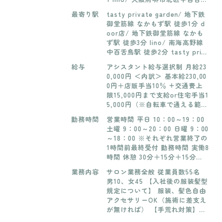
町2-32 1F tasty prime/ 大阪府
最寄り駅
tasty private garden/ 地下鉄
堺市北区北花田町3-17-8 1F tas
御堂筋線 なかもず駅 徒歩1分 d
ty bloom/大阪市天王寺区上之
oor店/ 地下鉄御堂筋線 なかも
宮町2-15 garland lily/大阪府堺
ず駅 徒歩3分 lino/ 南海高野線
市北区中百舌鳥町2-32 2F tasty
中百舌鳥駅 徒歩2分 tasty prim
terrace/大阪府堺市北区中百舌
e/ 御堂筋線 北花田駅 徒歩3分 t
鳥梅北町1-10 2F garland/大阪
給与
アシスタント給与選択制 月給23
asty bloom/上本町駅徒歩4分 g
府堺市北区中百舌鳥町2-50 1F g
0,000円 ＜内訳＞ 基本給230,00
arland lily/南海中百舌鳥駅から
arland lupinus/大阪府堺市北区
0円＋店販手当10％ +交通費上
徒歩2分/御堂筋線なかもず駅か
百舌鳥梅北町１-10-201 ※勤務
限15,000円まで支給or住宅手当1
ら徒歩4分 tasty terrace/南
地は入社後1ヶ月以内に決定
5,000円（※自転車で通える範囲
海、JR三国ヶ丘駅徒歩1分 garla
のみ） ＋固定残業代（12時間：
nd/地下鉄[御堂筋線]なかもず(8
勤務時間
営業時間 平日 10：00～19：00
20,000円／7時間：12,400円）
番出口)3分 garland lupinus/J
土曜 9：00～20：00 日曜 9：00
【学生時のアルバイト】 最低賃
R・南海 三国ヶ丘駅 西口より
～18：00 ※それぞれ営業終了の
金以上※要相談
徒歩2分
1時間前最終受付 勤務時間 実働8
時間 休憩 30分＋15分＋15分
【学生時のアルバイト】 最低勤
業務内容
サロン業務全般 従業員数55名
務日数・・週1日 最低勤務時
男10、女45 【入社後の服装髪型
間・・6時間（10-17時）
規定について】 服装、髪色自由
アクセサリーOK（施術に差支え
が無ければ） 【手荒れ対策】
有。シャンプーなどの休憩、カ