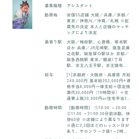
募集職種
アシスタント
勤務地
全国55店舗 大阪／兵庫／京都／
東京／神奈川／沖縄／札幌 ※配
属先の決定 本人と店舗のマッチ
ングにより決定
最寄り駅
大阪／梅田駅、心斎橋、塚本駅
ほか 兵庫／JR尼崎駅、阪急武庫
之荘駅、阪急塚口駅ほか 京都／
阪急西院駅 東京／銀座1丁目
駅、京王八王子駅、京王調布駅
ほか 神奈川／海老名駅、厚木
給与
[1]京都府・大阪府・兵庫県 月給
駅、相模大野駅 沖縄／おもろま
240,000円 基本給202,000円+資
ち駅
格手当8,000円一律支給＋固定残
業代30,000円（19時間分）＋交
通費上限20,000円or住宅手当20,
000円 【学生時のアルバイト】
勤務時間
【勤務時間】 ①10:00 ～20:00
・茨木エメ店 ・阿倍野店 ・石橋
②11:00 ～21:00 30分前出勤、休
店 ※最低賃金以上※要相談 ・塚
憩60分 ※店舗により異なります
口店 ・三田ルズ店(シャンプー、
※週に2,3回ほどのレッスン日が
ブロー、カラー塗布など技術に
あり、サロンワーク後1～2時間
応じて昇給有り) ※最低賃金以上
勤務時間1日7時間45分 ［年間実