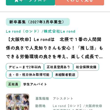
新卒募集（2027年3月卒業生）
Le rond（ロンド）/株式会社Le rond
【大阪吹田】Le rondは 北摂で１番の人間関
係の良さで人見知りさんも安心！「推し活」も
できる労働環境の良さを考え、楽しく成長でき
る職場作りを目指している地域密着の教育型サ
デビューまで2年以内
正社員登用あり
社会保険完備
ロンです。
土・日・祝日休み取得可能
未経験者歓迎
正社員
学生アルバイト
募集職種
アシスタント
勤務地
Le rond【ロンド】/大阪府吹田