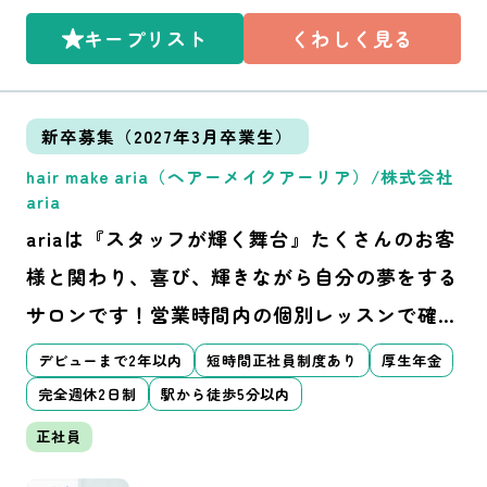
通線 御器所駅より徒歩3分
キープリスト
くわしく見る
新卒募集（2027年3月卒業生）
hair make aria（ヘアーメイクアーリア）/株式会社
aria
ariaは『スタッフが輝く舞台』たくさんのお客
様と関わり、喜び、輝きながら自分の夢をする
サロンです！営業時間内の個別レッスンで確実
に上達できる！ママさん美容師も大活躍！
デビューまで2年以内
短時間正社員制度あり
厚生年金
完全週休2日制
駅から徒歩5分以内
正社員