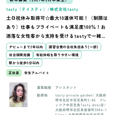
(週8時間程度)があります。 動画
によるオンライン学習を行い、
tasty（テイスティ）/株式会社tasty
疲れすぎないように実力をつけ
ていきます。 【モデル集客】 m
土日祝休み取得可☆最大10連休可能！（制限は
inimo、手数料は全額会社負担し
ます 【ヘアメイク・着付け】 将
あり）仕事もプライベートも満足度100％！お
来、着付け講師として活躍でき
洒落な女性客から支持を受けるtastyで一緒に
る◎ メイク・ヘアメイク有（フ
ェイシャルエステ後のメイク、
働きませんか？
和装メイク、メモリアルフォト
デビューまで2年以内
講習会費の会社負担あり(一部)
撮影などの依頼もあります）
社会保険完備
有給休暇を取りやすい環境
駅から徒歩5分以内
正社員
学生アルバイト
募集職種
アシスタント
勤務地
tasty private garden/ 大阪府
堺市北区中百舌鳥町2-86 プレ
ッツア中百舌鳥Tasty door店/
大阪府堺市北区長曽根町3084-1
1 lino/ 大阪府堺市北区中百舌鳥