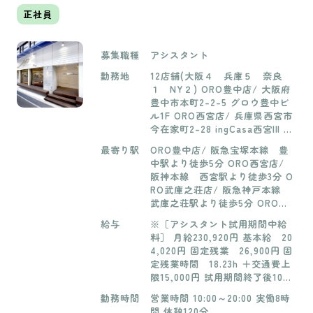
正社員
募集職種
アシスタント
勤務地
12店舗(大阪４ 兵庫５ 奈良
１ NY２) ORO豊中店/ 大阪府
豊中市本町2-2-5 グロウ豊中ビ
ル1F ORO西宮店/ 兵庫県西宮市
今在家町2-28 ingCasa西宮III 2
階 ORO武庫之荘店/ 兵庫県尼崎
最寄り駅
ORO豊中店/ 阪急宝塚本線 豊
市南武庫之荘3丁目35-1 サンタ
中駅より徒歩5分 ORO西宮店/
ウンハイツ1階 ORO緑地公園店/
阪神本線 西宮駅より徒歩3分 O
大阪府豊中市寺内1丁目11-23 ハ
RO武庫之荘店/ 阪急神戸本線
イネス緑地公園1階 ORO宝塚店/
武庫之荘駅より徒歩5分 ORO緑
兵庫県宝塚市武庫川町1-2 ビガ
地公園店/ 北大阪急行電鉄 緑
ーポリス133宝塚2Ｆ ORO西大寺
給与
※［アシスタント試用期間中給
地公園駅より徒歩7分 ORO宝塚
店/ 奈良県奈良市西大寺本町2ー
料］ 月給230,920円 基本給 20
店/ 阪急今津線 宝塚南口駅 OR
20 プラムキャッスルS-1 1階 O
4,020円 固定残業 26,900円 固
O西大寺店/ 大和西大寺駅より徒
RO池田店/ 大阪府池田市城南2-
定残業時間 18.23h ＋交通費上
歩3分 ORO池田店/ 阪急宝塚本
2-5 La Maison城南 1階 ORO
限15,000円 試用期間終了後10月
線 池田駅より徒歩7分 ORO千
千里山店/ 大阪府吹田市天理山
より 月給240,000円 基本給 21
里山店/阪急天理山線 天理山駅
勤務時間
営業時間 10:00～20:00 実働8時
西5-3-1 １F ORO 塚口店/兵庫
3,100円 固定残業 26,900円
より徒歩1分 ORO 塚口店/阪急
間 休憩120分