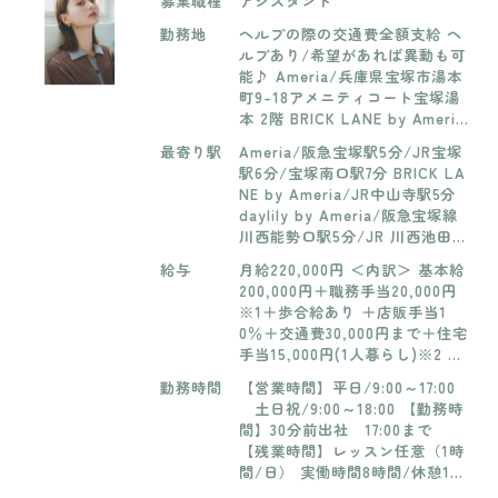
募集職種
アシスタント
勤務地
ヘルプの際の交通費全額支給 ヘ
ルプあり/希望があれば異動も可
能♪ Ameria/兵庫県宝塚市湯本
町9-18アメニティコート宝塚湯
本 2階 BRICK LANE by Ameri
a/兵庫県宝塚市中筋6-18-8 day
最寄り駅
Ameria/阪急宝塚駅5分/JR宝塚
lily by Ameria/兵庫県川西市小
駅6分/宝塚南口駅7分 BRICK LA
花2-8-2カタマチ川西ビル1F CH
NE by Ameria/JR中山寺駅5分
OP SHOP at Ameria 宝塚店/兵
daylily by Ameria/阪急宝塚線
庫県宝塚市湯本町9-18 アメニ
川西能勢口駅5分/JR 川西池田駅
ティコート宝塚湯本2F-C-2 fle
8分 CHOP SHOP at Ameria 宝
urir by Ameria/兵庫県西宮市甲
給与
月給220,000円 ＜内訳＞ 基本給
塚店/阪急宝塚駅徒歩5分 fleurir
子園口2-3-7ピースフルビル甲子
200,000円＋職務手当20,000円
by Ameria/JR甲子園口駅 徒歩
園口1F
※1＋歩合給あり ＋店販手当1
2分
0％＋交通費30,000円まで＋住宅
手当15,000円(1人暮らし)※2 ※
1 To doリストクリアしたら ※
勤務時間
【営業時間】平日/9:00～17:00
2 条件:一人暮らし 交通費＋
土日祝/9:00～18:00 【勤務時
住宅手当W支給あり 【学生アル
間】30分前出社 17:00まで
バイト】 最低賃金以上※要相談
【残業時間】レッスン任意（1時
週2勤務～/3時間～
間/日） 実働時間8時間/休憩1時
間 【学生アルバイト】 週2勤務