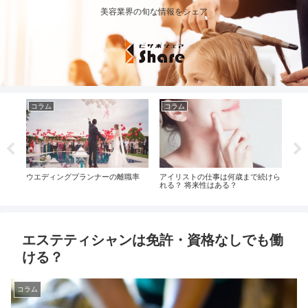
美容業界の旬な情報をシェア
コラム
コラム
コ
度の
ウエディングプランナーの離職率
アイリストの仕事は何歳まで続けら
カラ
れる？ 将来性はある？
エステティシャンは免許・資格なしでも働
ける？
コラム