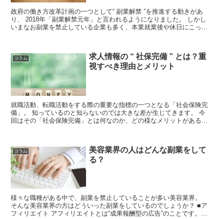
政府の働き方改革計画の一つとして“ 副業解禁 ”を推進する動きがあ
り、 2018年「副業解禁元年」と言われるようになりました。 しかし
いまなお副業を禁止している企業も多く、本業就業後や休日にこっそ
りと副業に勤しむ人が増えています。...
求人情報の “ 社保完備 ” とは？重
コラム
視すべき理由とメリット
就職活動、転職活動をする際の重要な指標の一つとなる「社会保険完
備」。 知っているのと知らないのでは大きな差が生じてきます。 今
回はその「社会保険完備」とは何なのか、どの様なメリットがあるの
か、また各保険の加入条件などを解説していきます。...
美容業界の人はどんな副業をして
コラム
る？
様々な職種がある中で、副業を禁止していることが多い美容業界。
そんな美容業界の方はどういった副業をしているのでしょうか？ ■ア
フィリエイト アフィリエイトとは“成果報酬型の広告”のことです。自