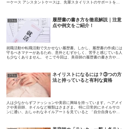
ーケース アシスタントケースは、先輩スタイリストのサポートをす
るのに特化したもので、シザーの他にも...
履歴書の書き方を徹底解説｜注意
コラム
点や例文をご紹介！
就職活動や転職活動で欠かせない履歴書。しかし、履歴書の作成には
守るべきマナーがあるため、意外とむずかしく、苦手と感じている人
も少なくありません。 そこで今回は、美容師の履歴書の書き方や志
望動機の例文などのさまざまなポイントをご紹介しま...
ネイリストになるには？③つの方
コラム
法と持っていると有利な資格
人は少なからずファッションや美容に興味を持っています。ヘアメイ
クや美容師、ネイルなど種類はさまざま。 特に日常的にネイルサロ
ンに通い、おしゃれなネイルアートを見ていると 「自分自身もやっ
てみたい！」 「ネイリストに転職しようかな」...