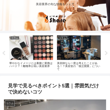
美容業界の旬な情報をシェア
コラム
コラム
コ
とは
華やかなイメージとは裏腹に業務は
美容師なら一度は考えたことがあ
美容
ハード？！離職率が高い美容業界
る！？美容室の「独立開業」につい
は？
て
見学で見るべきポイント5選｜雰囲気だけ
で決めないコツ
コラム