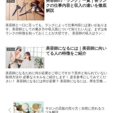
美容師の「ランク」一覧｜各ラン
コラム
クの仕事内容と収入の違いを徹底
解説
美容師と一口に言っても、ランクによって仕事内容には違いがありま
す。美容師としての働き方や収入面について知りたい人は、まずは各
ランクの特徴を知っておくことが大切です。 美容師の収入はランク
により大きく変わるため、収入アップを目指すにはラ...
美容師になるには｜美容師に向い
コラム
てる人の特徴をご紹介
美容師になるために何が必要かご存じですか？意外と知られていない
取得方法や 必要なスキルをご紹介します！ 是非参考にしてみてくだ
さい！ 美容師になるには何が必要？ 美容師になるには、厚生労働大
臣または都道府県知事の指定する美容師養...
サロンの店販の売り方｜自然に売れるコ
ツを解説