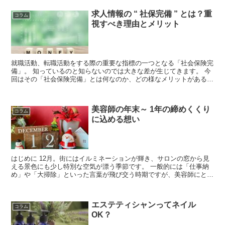
求人情報の “ 社保完備 ” とは？重
コラム
視すべき理由とメリット
就職活動、転職活動をする際の重要な指標の一つとなる「社会保険完
備」。 知っているのと知らないのでは大きな差が生じてきます。 今
回はその「社会保険完備」とは何なのか、どの様なメリットがあるの
か、また各保険の加入条件などを解説していきます。...
美容師の年末～ 1年の締めくくり
コラム
に込める想い
はじめに 12月。街にはイルミネーションが輝き、サロンの窓から見
える景色にも少し特別な空気が漂う季節です。 一般的には「仕事納
め」や「大掃除」といった言葉が飛び交う時期ですが、美容師にとっ
ての年末はまさに“一年の総決算”。お客様一人ひ...
エステティシャンってネイル
コラム
OK？