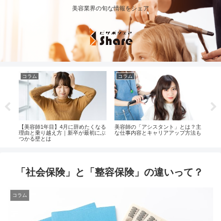
美容業界の旬な情報をシェア
コラム
コラム
コ
につ
【美容師1年目】4月に辞めたくなる
美容師の「アシスタント」とは？主
【美
理由と乗り越え方｜新卒が最初にぶ
な仕事内容とキャリアアップ方法も
内容
つかる壁とは
「社会保険」と「整容保険」の違いって？
コラム